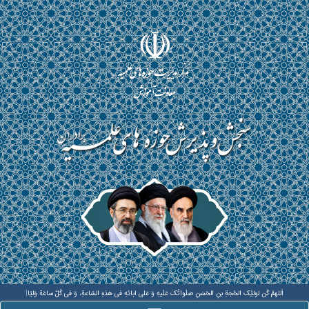
اَللهمَّ کُن لولیَّک الحُجةِ بنِ الحَسَنِ صَلَواتُکَ عَلَیهِ وَ عَلی ابائهِ فی هذهِ السّاعةِ، وَ فی کُلّ ساعَة وَلیّا وَ حافظا
|