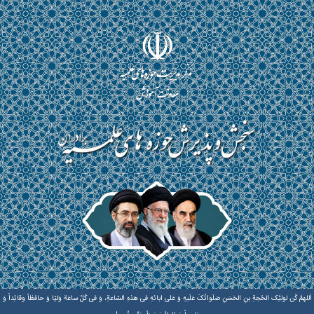
اَللهمَّ کُن لولیَّک الحُجةِ بنِ الحَسَنِ صَلَواتُکَ عَلَیهِ وَ عَلی ابائهِ فی هذهِ السّاعةِ، وَ فی کُلّ ساعَة وَلیّا وَ حافظاً وقائِداً وَ