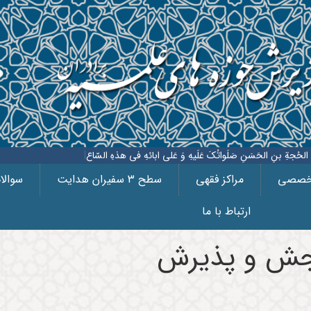
بنِ الحَسَنِ صَلَواتُکَ عَلَیهِ وَ عَلی ابائهِ فی هذهِ السّاعةِ، وَ فی کُلّ ساعَة
|
تخصصی
مراکز فقهی
سطح 3 سفیران هدایت
سوالا
ارتباط با ما
جش و پذیرش