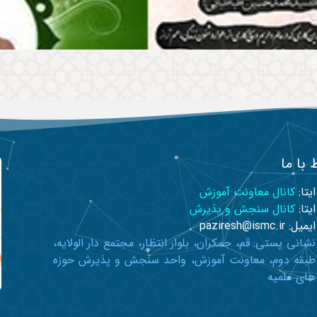
 با ما
ایتا:
کانال معاونت آموزش
ایتا:
کانال سنجش و پذیرش
ایمیل: paziresh@ismc.ir
نشانی پستی: قم، جمکران، بلوار انتظار، مجتمع دار الولایه،
طبقه دوم، معاونت آموزش، واحد سنجش و پذیرش حوزه
های علمیه