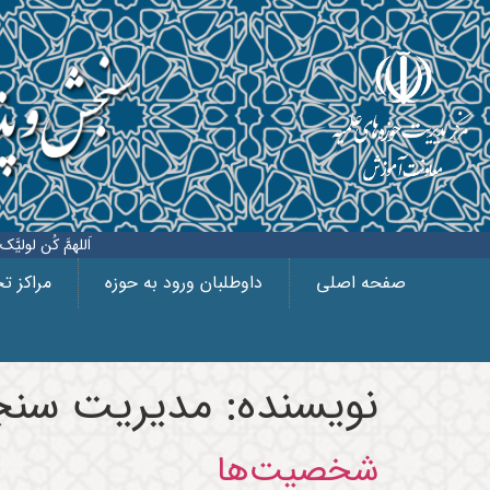
اَللهمَّ کُن لولیَّک الحُجةِ 
صفحه اصلی
داوطلبان ورود به حوزه
مراکز 
نویسنده:
مدیریت سن
شخصیت‌ها