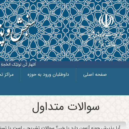
اَللهمَّ کُن لولیَّک الحُجةِ بنِ 
صفحه اصلی
داوطلبان ورود به حوزه
مراکز 
سوالات متداول
آیا پذیرش حوزه آزمون دارد یا خیر؟ سوالات تشریحی است یا تس