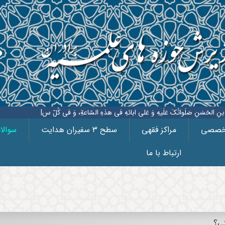
الحَسَنِ صَلَواتُکَ عَلَیهِ وَ عَلی ابائهِ فی هذهِ السّاعةِ، وَ فی کُلّ ساعَة وَلیّا وَ
|
تخصصی
مراکز فقهی
سطح 3 سفیران هدایت
سوالا
ارتباط با ما
تی؟