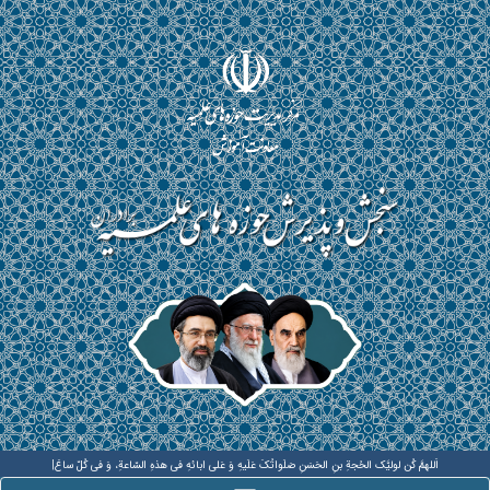
اَللهمَّ کُن لولیَّک الحُجةِ بنِ الحَسَنِ صَلَواتُکَ عَلَیهِ وَ عَلی ابائهِ فی هذهِ السّاعةِ، وَ فی کُلّ ساعَة وَلیّا و
|